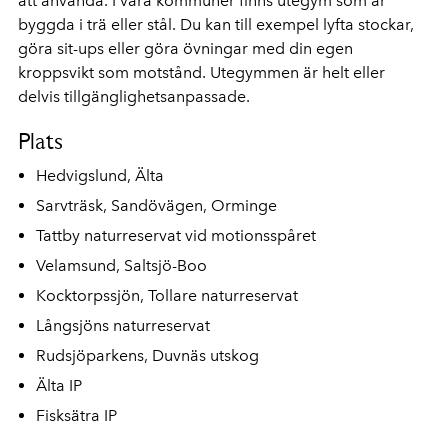
att använda. I våra kommuner finns utegym som är
byggda i trä eller stål. Du kan till exempel lyfta stockar,
göra sit-ups eller göra övningar med din egen
kroppsvikt som motstånd. Utegymmen är helt eller
delvis tillgänglighetsanpassade.
Plats
Hedvigslund, Älta
Sarvträsk, Sandövägen, Orminge
Tattby naturreservat vid motionsspåret
Velamsund, Saltsjö-Boo
Kocktorpssjön, Tollare naturreservat
Långsjöns naturreservat
Rudsjöparkens, Duvnäs utskog
Älta IP
Fisksätra IP