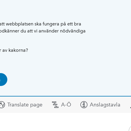
att webbplatsen ska fungera på ett bra
 godkänner du att vi använder nödvändiga
ar av kakorna?
a
Translate page
A-Ö
Anslagstavla