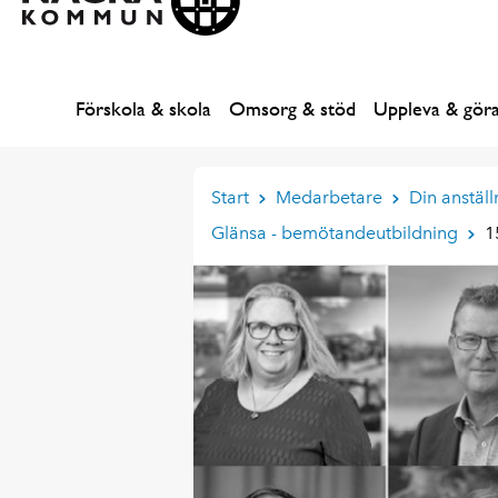
Förskola & skola
Omsorg & stöd
Uppleva & gör
Start
Medarbetare
Din anställ
Glänsa - bemötandeutbildning
1