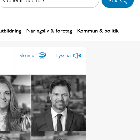
Sök
tbildning
Näringsliv & företag
Kommun & politik
Skriv ut
Lyssna