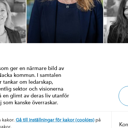
 som ger en närmare bild av
 Nacka kommun. I samtalen
ar tankar om ledarskap,
ntlig sektor och visionerna
å en glimt av deras liv utanför
lj som kanske överraskar.
a kakor.
Gå till inställningar för kakor (cookies)
på
Kom
 kakor.