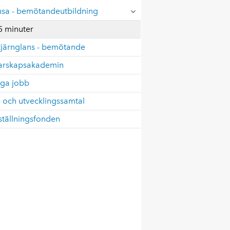
nsa - bemötandeutbildning
5 minuter
tjärnglans - bemötande
arskapsakademin
iga jobb
 och utvecklingssamtal
tällningsfonden