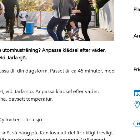
Pla
Ar
e utomhusträning? Anpassa klädsel efter väder.
id Järla sjö.
Pri
sa till din dagsform. Passet är ca 45 minuter, med
, vid Järla sjö. Anpassa klädsel efter väder.
ha, oavsett temperatur.
yrkviken, Järla sjö.
M
nö, så häng på. Kan lova att det är riktigt trevligt