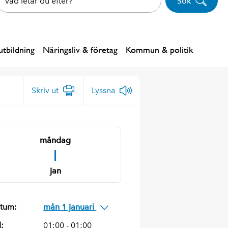
Sök
tbildning
Näringsliv & företag
Kommun & politik
Skriv ut
Lyssna
måndag
1
jan
tum:
mån 1 januari
d:
01:00 - 01:00