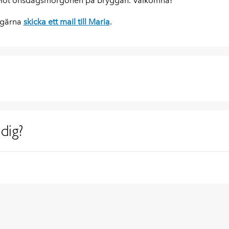
 Möt onsdagsmorgonen på bryggan. Välkomna!
u gärna
skicka ett mail till Maria
.
dig?