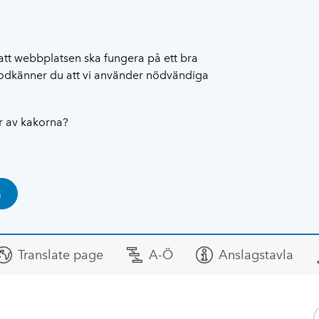
att webbplatsen ska fungera på ett bra
 godkänner du att vi använder nödvändiga
ar av kakorna?
a
Translate page
A-Ö
Anslagstavla