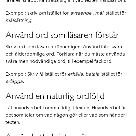
läsaren snabbt kan sätta sig in i vad texten handlar om.
Exempel: skriv
om
istället för
avseende ,
mål
istället för
målsättning
.
Använd ord som läsaren förstår
Skriv ord som läsaren känner igen. Använd inte svåra
och ålderdomliga ord. Förklara när du måste använda
svåra men nödvändiga ord, till exempel fackord.
Exempel: Skriv
få
istället för
erhålla
,
betala
istället för
erlägga
.
Använd en naturlig ordföljd
Låt huvudverbet komma tidigt i texten. Huvudverbet är
det som talar om vad någon gör eller vad som händer i
texten.