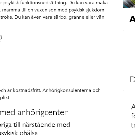
ler psykisk funktionsnedsättning. Du kan vara maka
, mamma till en vuxen son med psykisk sjukdom
A
 stroke. Du kan även vara särbo, granne eller vän
?
D
och är kostnadsfritt. Anhörigkonsulenterna och
likt.
A
 med anhörigcenter
f
riga till närstående med
t
sykisk ohälsa