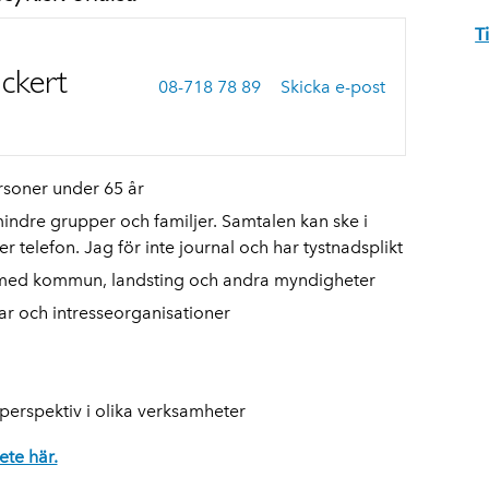
T
nckert
08-718 78 89
Skicka e-post
ersoner under 65 år
indre grupper och familjer. Samtalen kan ske i
r telefon. Jag för inte journal och har tystnadsplikt
 med kommun, landsting och andra myndigheter
r och intresseorganisationer
perspektiv i olika verksamheter
te här.