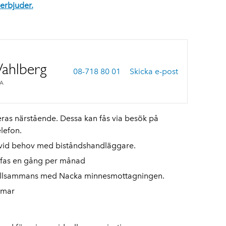
erbjuder.
Wahlberg
08-718 80 01
Skicka e-post
A
eras närstående. Dessa kan fås via besök på
lefon.
vid behov med biståndshandläggare.
ffas en gång per månad
 tillsammans med Nacka minnesmottagningen.
omar