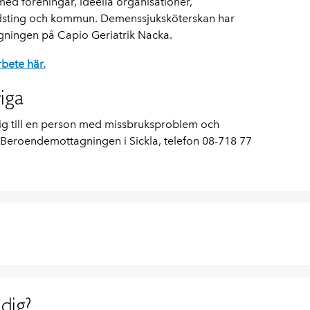
d föreningar, ideella organisationer,
ndsting och kommun. Demenssjuksköterskan har
ningen på Capio Geriatrik Nacka.
bete här.
iga
rig till en person med missbruksproblem och
 Beroendemottagningen i Sickla, telefon 08-718 77
dig?