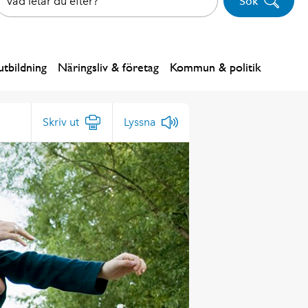
Sök
tbildning
Näringsliv & företag
Kommun & politik
Skriv ut
Lyssna