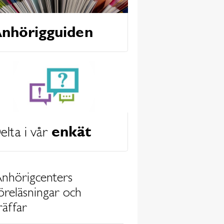
nhörigguiden
enkät
elta i vår
nhörigcenters
öreläsningar och
räffar