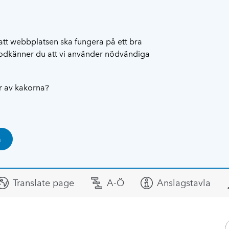
att webbplatsen ska fungera på ett bra
 godkänner du att vi använder nödvändiga
ar av kakorna?
a
Translate page
A-Ö
Anslagstavla