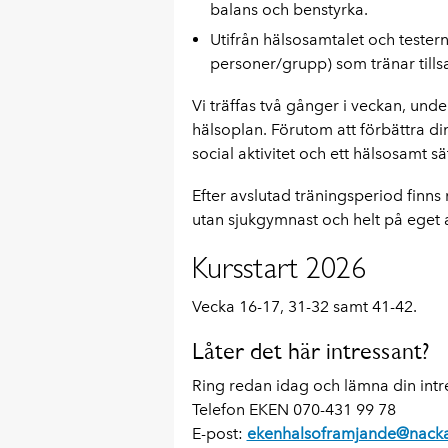
balans och benstyrka.
Utifrån hälsosamtalet och tester
personer/grupp) som tränar till
Vi träffas två gånger i veckan, unde
hälsoplan. Förutom att förbättra d
social aktivitet och ett hälsosamt 
Efter avslutad träningsperiod finns 
utan sjukgymnast och helt på eget 
Kursstart 2026
Vecka 16-17,
31-32 samt 41-42.
Låter det här intressant?
Ring redan idag och lämna din int
Telefon EKEN 070-431 99 78
E-post:
ekenhalsoframjande@nacka