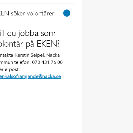
EN söker volontärer
ill du jobba som
olontär på EKEN?
ntakta Kerstin Seipel, Nacka
mmun telefon: 070-431 76 00
ler e-post:
enhalsoframjande@nacka.se