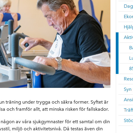
Dag
Ekon
Hjä
Akti
B
L
8
Res
Syn 
Ans
n träning under trygga och säkra former. Syftet är
lsa och framför allt, att minska risken för fallskador.
Träf
Stö
fa någon av våra sjukgymnaster för ett samtal om din
sstil, miljö och aktivitetsnivå. Då testas även din