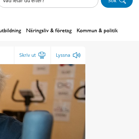
Sök
tbildning
Näringsliv & företag
Kommun & politik
Skriv ut
Lyssna