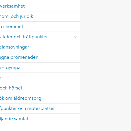
verksamhet
omi och juridik
lp i hemmet
viteter och träffpunkter
alansövningar
ugna promenaden
5+ gympa
or
och hörsel
ök om äldreomsorg
fpunkter och mötesplatser
djande samtal