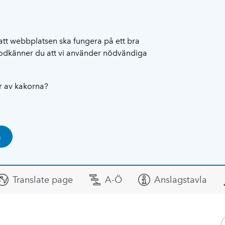
att webbplatsen ska fungera på ett bra
 godkänner du att vi använder nödvändiga
ar av kakorna?
a
Translate page
A-Ö
Anslagstavla