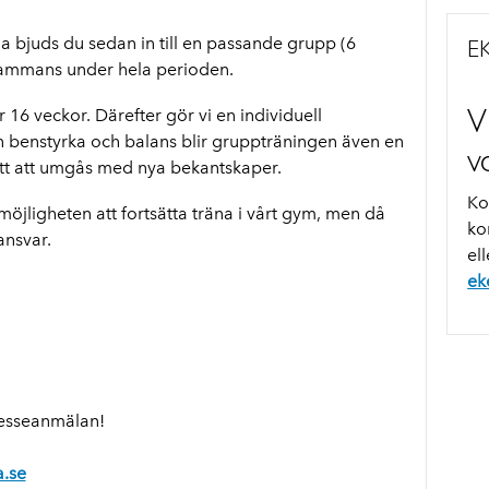
na bjuds du sedan in till en passande grupp (6
EK
sammans under hela perioden.
V
r 16 veckor. Därefter gör vi en individuell
in benstyrka och balans blir gruppträningen även en
v
sätt att umgås med nya bekantskaper.
Ko
möjligheten att fortsätta träna i vårt gym, men då
ko
ansvar.
el
ek
resseanmälan!
.se