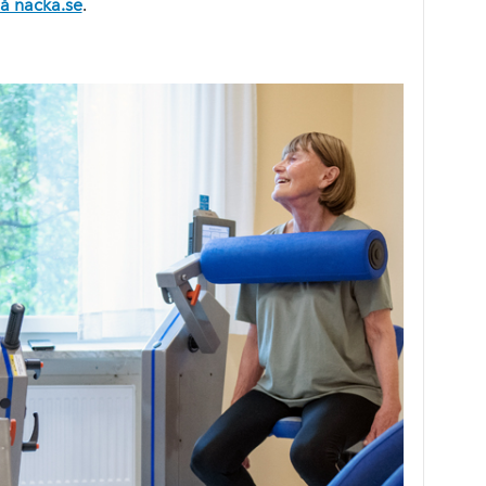
å nacka.se
.