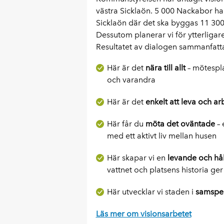
västra Sicklaön. 5 000 Nackabor har
Sicklaön där det ska byggas 11 300 
Dessutom planerar vi för ytterligare
Resultatet av dialogen sammanfatta
Här är det
nära till allt
– mötespla
och varandra
Här är det
enkelt att leva och ar
Här får du
möta det oväntade
– 
med ett aktivt liv mellan husen
Här skapar vi en
levande och håll
vattnet och platsens historia ge
Här utvecklar vi staden i
samspe
Läs mer om visionsarbetet