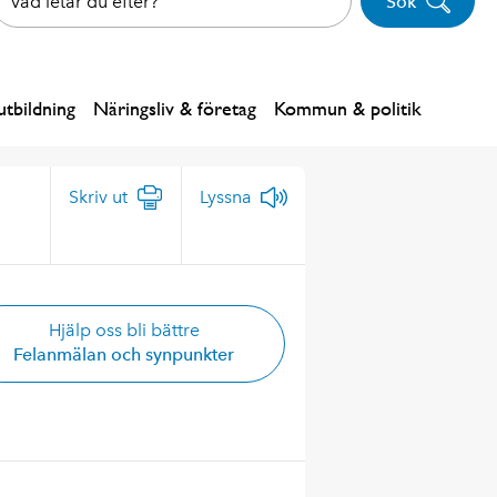
Sök
tbildning
Näringsliv & företag
Kommun & politik
Skriv ut
Lyssna
Hjälp oss bli bättre
Felanmälan och synpunkter