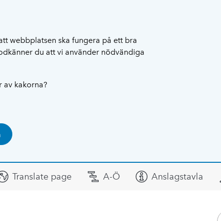
att webbplatsen ska fungera på ett bra
 godkänner du att vi använder nödvändiga
ar av kakorna?
a
Translate page
A-Ö
Anslagstavla