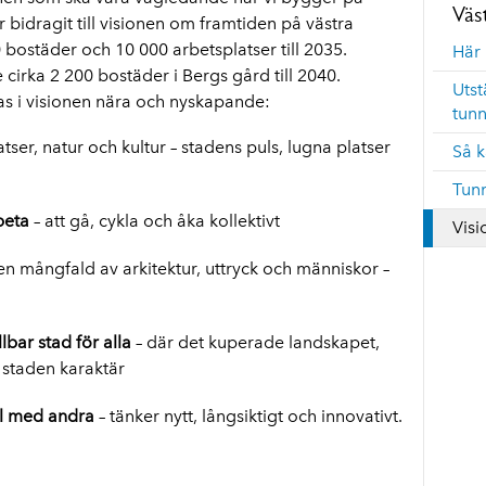
Väs
 bidragit till visionen om framtiden på västra
bostäder och 10 000 arbetsplatser till 2035.
Här 
 cirka 2 200 bostäder i Bergs gård till 2040.
Utst
s i visionen nära och nyskapande:
tunn
tser, natur och kultur – stadens puls, lugna platser
Så 
Tunn
beta
– att gå, cykla och åka kollektivt
Visi
en mångfald av arkitektur, uttryck och människor –
bar stad för alla
– där det kuperade landskapet,
r staden karaktär
l med andra
– tänker nytt, långsiktigt och innovativt.