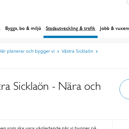
a
Bygga, bo & miljö
Stadsutveckling & trafik
Jobb & vuxenu
Här planerar och bygger vi
Västra Sicklaön
tra Sicklaön - Nära och
nen som ska vara vägledande när vi bygger på