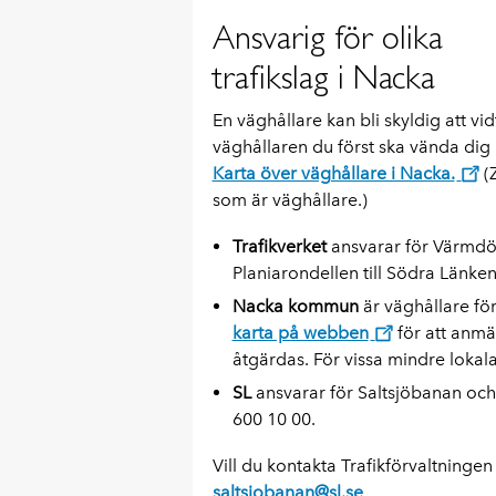
Ansvarig för olika
trafikslag i Nacka
En väghållare kan bli skyldig att vidt
väghållaren du först ska vända dig
Karta över väghållare i Nacka.
(Z
som är väghållare.)
Trafikverket
ansvarar för
Värmdöl
Planiarondellen till Södra Länke
Nacka kommun
är väghållare för
karta på webben
för att anmä
åtgärdas. För vissa mindre lokal
SL
ansvarar för Saltsjöbanan och 
600 10 00.
Vill du kontakta Trafikförvaltninge
saltsjobanan@sl.se