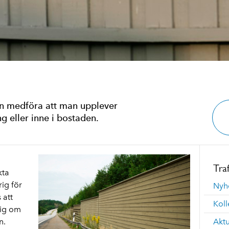
kan medföra att man upplever
ng eller inne i bostaden.
Tra
kta
ig för
Nyhe
 att
Koll
sig om
n.
Aktu