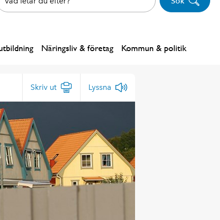
Sök
tbildning
Näringsliv & företag
Kommun & politik
Skriv ut
Lyssna