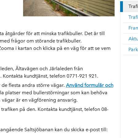
Traf
Traf
Fra
a åtgärder för att minska trafikbuller. Det är till
Aktu
 med frågor om störande trafikbuller.
ooma i kartan och klicka på en väg för att se vem
Park
eden, Ältavägen och Järlaleden från
n. Kontakta kundtjänst, telefon 0771-921 921.
 de flesta andra större vägar.
Använd formulär och
la platser med bullerstörningar som kan behöva
a vägar är en vägförening ansvarig.
trafiken på den. Kontakta kundtjänst, telefon 08-
n angående Saltsjöbanan kan du skicka e-post till: