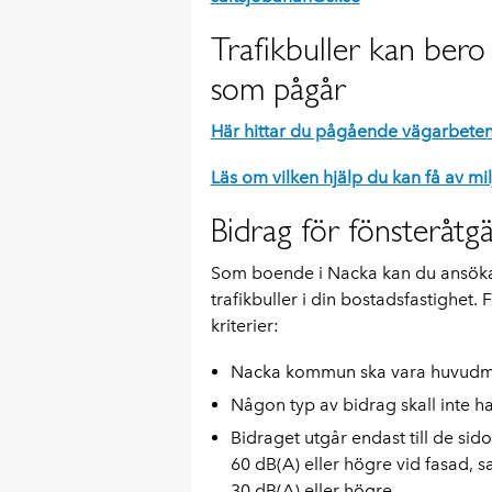
Trafikbuller kan bero
som pågår
Här hittar du pågående vägarbeten
Läs om vilken hjälp du kan få av mi
Bidrag för fönsteråtg
Som boende i Nacka kan du ansöka
trafikbuller i din bostadsfastighet. 
kriterier:
Nacka kommun ska vara huvudman 
Någon typ av bidrag skall inte ha
Bidraget utgår endast till de sid
60 dB(A) eller högre vid fasad, 
30 dB(A) eller högre.