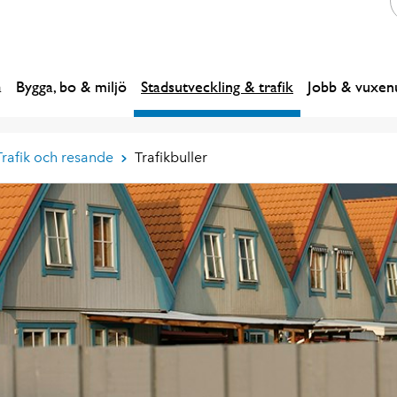
a
Bygga, bo & miljö
Stadsutveckling & trafik
Jobb & vuxenu
Trafik och resande
Trafikbuller