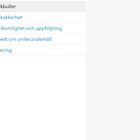
ikbuller
iksäkerhet
mkomlighet och uppföljning
ellt om vinterunderhåll
ering