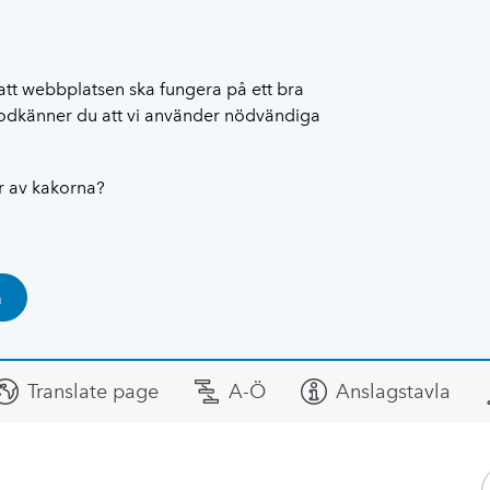
att webbplatsen ska fungera på ett bra
 godkänner du att vi använder nödvändiga
ar av kakorna?
a
Translate page
A-Ö
Anslagstavla