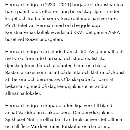
Herman Lindgren (1920 – 2011) började sin konstnärliga
bana på 60-talet, efter en lång beredskapstjänst under
kriget och trettio år som yrkesarbetande hantverkare.
På 70-talet var Herman med och byggde upp
Konstnärernas kollektivverkstad KKV i det gamla ASEA-
huset vid Rosenlundsgatan.
Herman Lindgren arbetade främst i trä. Av gammalt och
nytt virke formade han små och stora realistiska
djurskulpturer, får och elefanter, harar och hästar:
Bastanta saker som tål att både titta och klättra på, konst
att beröra och beröras av. Ofta skapade för barn att
bekanta sig med på daghem, sjukhus eller andra
allmänna lokaler.
Herman Lindgren skapade offentliga verk till bland
annat Vårdskolan i Jakobsberg, Danderyds sjukhus,
Sjukhuset NÄL i Trollhättan, Lantbruksuniversitet Ulltuna
och till flera Vårdcentraler, förskolor och landsting