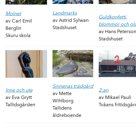
Landmarks
Molnet
Guldkonfetti,
av Astrid Sylwan
av Carl Emil
blommor och gl
Stadshuset
Berglin
av Hans Peterso
Skuru skola
Stadshuset
Sinnenas trädgård
Inne och ute
2:an
av Mette
av Eva Grytt
av Mikael Pauli
Wihlborg
Tallidsgården
Tvåans fritidsgår
Tallidens
äldreboende