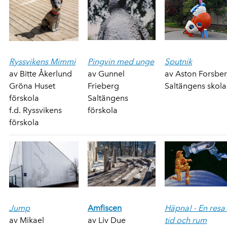
Ryssvikens Mimmi
Pingvin med unge
Sputnik
av Bitte Åkerlund
av Gunnel
av Aston Forsbe
Gröna Huset
Frieberg
Saltängens skola
förskola
Saltängens
f.d. Ryssvikens
förskola
förskola
Jump
Amfiscen
Häpna! - En resa 
av Mikael
av Liv Due
tid och rum