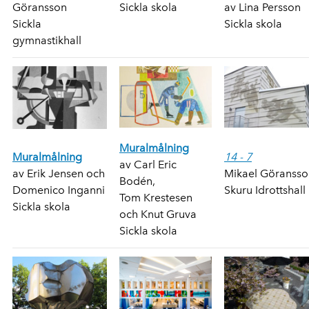
Göransson
Sickla skola
av Lina Persson
Sickla
Sickla skola
gymnastikhall
Muralmålning
Muralmålning
14 - 7
av Carl Eric
av Erik Jensen och
Mikael Göransso
Bodén,
Domenico Inganni
Skuru Idrottshall
Tom Krestesen
Sickla skola
och Knut Gruva
Sickla skola