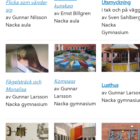
Flicka som vänder
Utsmyckning
kunskap
sig
i tak och på väg
av Ernst Billgren
av Gunnar Nilsson
av Sven Sahlber
Nacka aula
Nacka aula
Nacka
Gymnasium
Kompass
Fågelsträck och
Lusthus
av Gunnar
Monalisa
av Gunnar Larso
Larsson
av Gunnar Larsson
Nacka gymnasi
Nacka gymnasium
Nacka gymnasium