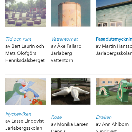
Tid och rum
Vattentornet
Fasadutsmyckni
av Bert Laurin och
av Åke Pallarp
av Martin Hanss
Mats Olofgörs
Jarlaberg
Jarlabergsskola
Henriksdalsberget
vattentorn
Nyckelviken
Rose
Draken
av Lasse Lindqvist
av Monika Larsen
av Ann Ahlbom
Jarlabergsskolan
Dennis
Sundqvist