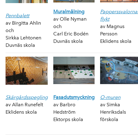
Muralmålning
Papperssvalorna
Pennbalett
av Olle Nyman
flykt
av Birgitta Ahlin
och
av Magnus
och
Carl Eric Bodén
Persson
Sirkka Lehtonen
Duvnäs skola
Eklidens skola
Duvnäs skola
Skärgårdsspegling
Fasadutsmyckning
O-muren
av Allan Runefelt
av Barbro
av Simka
Eklidens skola
Hedström
Henriksdals
Ektorps skola
förskola