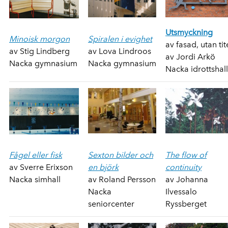
Utsmyckning
Minoisk morgon
Spiralen i evighet
av fasad, utan tit
av Stig Lindberg
av Lova Lindroos
av Jordi Arkö
Nacka gymnasium
Nacka gymnasium
Nacka idrottshall
Fågel eller fisk
Sexton bilder och
The flow of
av Sverre Erixson
en björk
continuity
Nacka simhall
av Roland Persson
av Johanna
Nacka
Ilvessalo
seniorcenter
Ryssberget