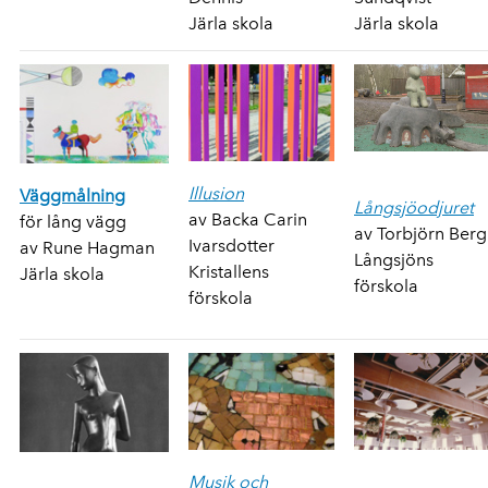
Järla skola
Järla skola
Illusion
Väggmålning
Långsjöodjuret
av Backa Carin
för lång vägg
av Torbjörn Berg
Ivarsdotter
av Rune Hagman
Långsjöns
Kristallens
Järla skola
förskola
förskola
Musik och