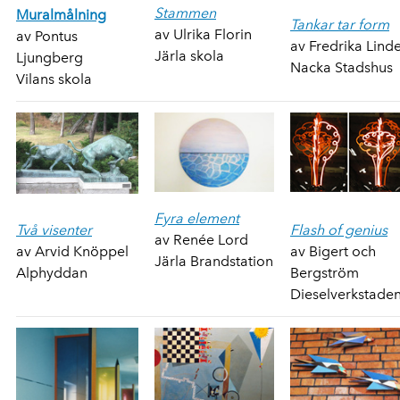
Stammen
Muralmålning
Tankar tar form
av Ulrika Florin
av Pontus
av Fredrika Lind
Järla skola
Ljungberg
Nacka Stadshus
Vilans skola
Fyra element
Två visenter
Flash of genius
av Renée Lord
av Arvid Knöppel
av Bigert och
Järla Brandstation
Alphyddan
Bergström
Dieselverkstade