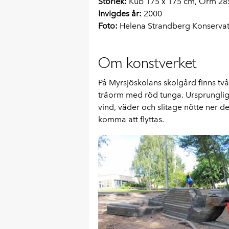
Storlek:
Kub 175 x 175 cm, Orm 28
Invigdes år:
2000
Foto:
Helena Strandberg Konserva
Om konstverket
På Myrsjöskolans skolgård finns två
träorm med röd tunga. Ursprunglig
vind, väder och slitage nötte ner d
komma att flyttas.