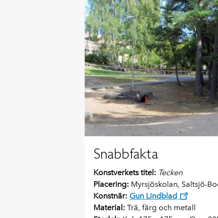
Snabbfakta
Konstverkets titel:
Tecken
Placering:
Myrsjöskolan, Saltsjö-Bo
Konstnär:
Gun Lindblad
Material:
Trä, färg och metall