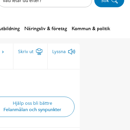
Sök
tbildning
Näringsliv & företag
Kommun & politik
Skriv ut
Lyssna
Hjälp oss bli bättre
Felanmälan och synpunkter