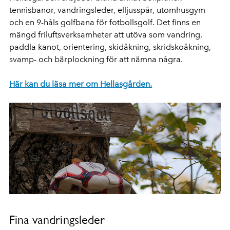
tennisbanor, vandringsleder, elljusspår, utomhusgym
och en 9-håls golfbana för fotbollsgolf. Det finns en
mängd friluftsverksamheter att utöva som vandring,
paddla kanot, orientering, skidåkning, skridskoåkning,
svamp- och bärplockning för att nämna några.
Här kan du läsa mer om Hellasgården.
Fina vandringsleder