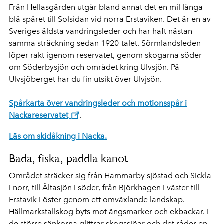
Från Hellasgården utgår bland annat det en mil långa
blå spåret till Solsidan vid norra Erstaviken. Det är en av
Sveriges äldsta vandringsleder och har haft nästan
samma sträckning sedan 1920-talet. Sörmlandsleden
löper rakt igenom reservatet, genom skogarna söder
om Söderbysjön och området kring Ulvsjön. På
Ulvsjöberget har du fin utsikt över Ulvjsön.
Spårkarta över vandringsleder och motionsspår i
Nackareservatet
.
Läs om skidåkning i Nacka.
Bada, fiska, paddla kanot
Området sträcker sig från Hammarby sjöstad och Sickla
i norr, till Ältasjön i söder, från Björkhagen i väster till
Erstavik i öster genom ett omväxlande landskap.
Hällmarkstallskog byts mot ängsmarker och ekbackar. I
de större sänkorna glittrar skogssjöar och det råder en