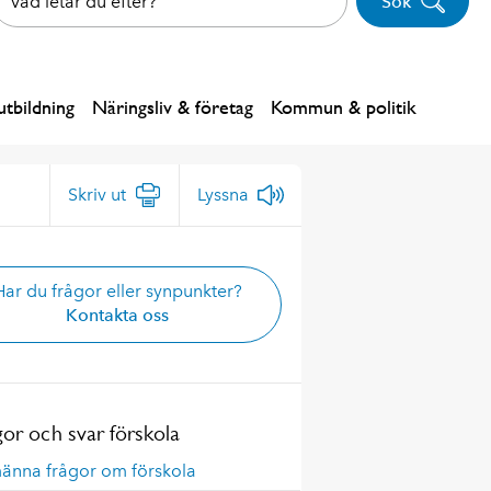
Sök
tbildning
Näringsliv & företag
Kommun & politik
Skriv ut
Lyssna
Har du frågor eller synpunkter?
Kontakta oss
gor och svar förskola
männa frågor om förskola