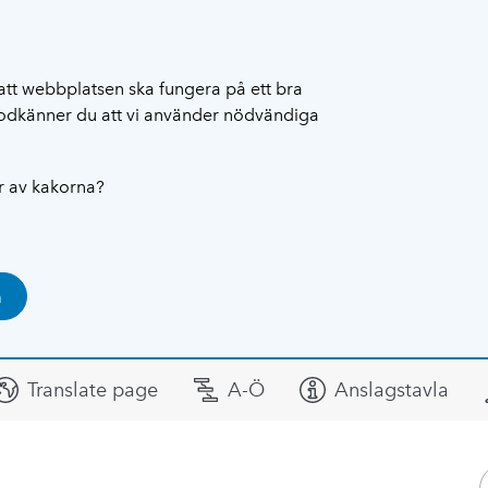
att webbplatsen ska fungera på ett bra
 godkänner du att vi använder nödvändiga
ar av kakorna?
a
Translate page
A-Ö
Anslagstavla