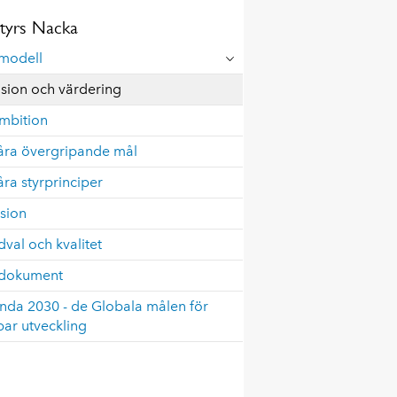
styrs Nacka
rmodell
ision och värdering
mbition
åra övergripande mål
åra styrprinciper
sion
val och kvalitet
rdokument
nda 2030 - de Globala målen för
bar utveckling