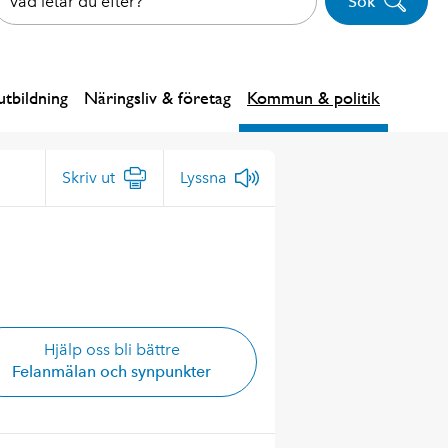
Sök
tbildning
Näringsliv & företag
Kommun & politik
Skriv ut
Lyssna
Hjälp oss bli bättre
Felanmälan och synpunkter