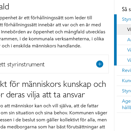
ald
Så 
nhet är ett förhållningssätt som leder till
Sty
tt förhållningssätt innebär att var och en är med
V
t. Innebörden av öppenhet och mångfald utvecklas
rogrammen, i de kommunala verksamheterna, i olika
A
 och i enskilda människors handlande.
V
V
ett styrinstrument
Revi
Kund
kt för människors kunskap och
Sty
deras vilja att ta ansvar
Age
tt människor kan och vill själva, att de fattar
håll
ap om sin situation och sina behov. Kommunen väger
sen i de beslut som gäller kollektivt för alla, men
kilda medborgarna som har bäst förutsättningar att