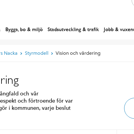
a
Bygga, bo & miljö
Stadsutveckling & trafik
Jobb & vuxenu
rs Nacka
Styrmodell
Vision och värdering
ring
ångfald och vår
spekt och förtroende för var
 gör i kommunen, varje beslut