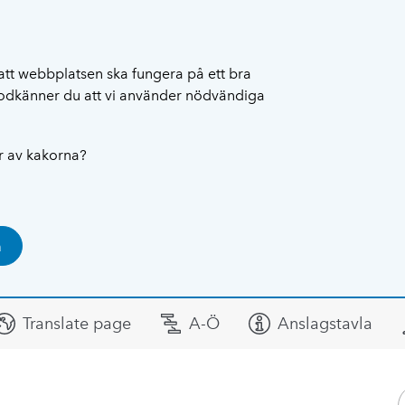
att webbplatsen ska fungera på ett bra
 godkänner du att vi använder nödvändiga
ar av kakorna?
a
Translate page
A-Ö
Anslagstavla