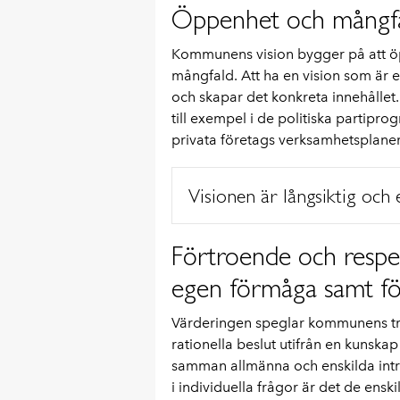
Öppenhet och mångf
Kommunens vision bygger på att öppe
mångfald. Att ha en vision som är e
och skapar det konkreta innehålle
till exempel i de politiska partip
privata företags verksamhetsplaner
Visionen är långsiktig och 
Förtroende och respe
egen förmåga samt för 
Värderingen speglar kommunens tro a
rationella beslut utifrån en kunsk
samman allmänna och enskilda intres
i individuella frågor är det de ens