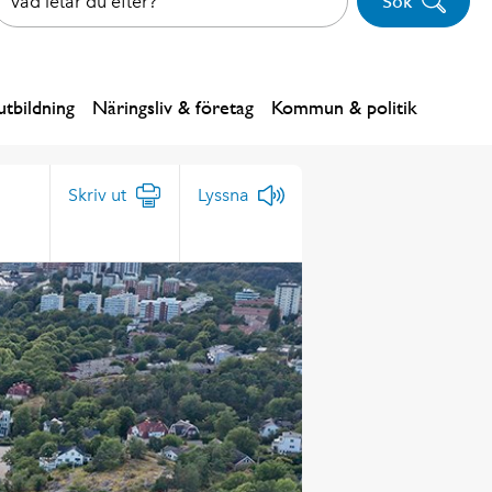
Sök
tbildning
Näringsliv & företag
Kommun & politik
Skriv ut
Lyssna