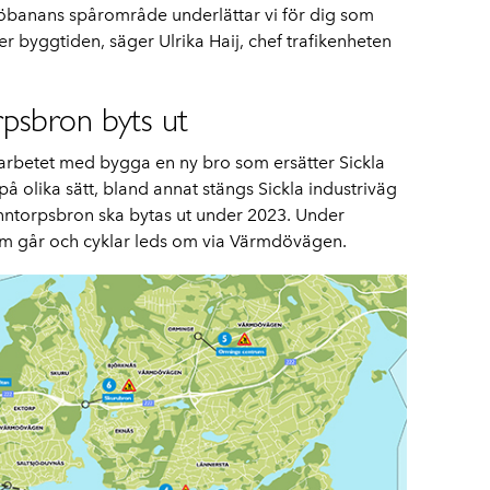
tsjöbanans spårområde underlättar vi för dig som
er byggtiden, säger Ulrika Haij, chef trafikenheten
rpsbron byts ut
 arbetet med bygga en ny bro som ersätter Sickla
å olika sätt, bland annat stängs Sickla industriväg
inntorpsbron ska bytas ut under 2023. Under
m går och cyklar leds om via Värmdövägen.