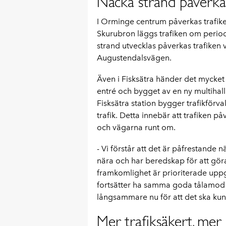
Nacka strand påverkar
I Orminge centrum påverkas trafiken
Skurubron läggs trafiken om period
strand utvecklas påverkas trafiken 
Augustendalsvägen.
Även i Fisksätra händer det mycket j
entré och bygget av en ny multihall 
Fisksätra station bygger trafikförv
trafik. Detta innebär att trafiken på
och vägarna runt om.
- Vi förstår att det är påfrestande nä
nära och har beredskap för att göra
framkomlighet är prioriterade uppgi
fortsätter ha samma goda tålamod 
långsammare nu för att det ska kunn
Mer trafiksäkert, mer