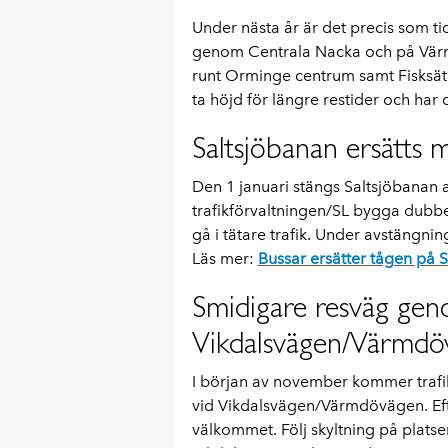
Under nästa år är det precis som ti
genom Centrala Nacka och på Värmdö
runt Orminge centrum samt Fisksätr
ta höjd för längre restider och har 
Saltsjöbanan ersätts 
Den 1 januari stängs Saltsjöbanan a
trafikförvaltningen/SL bygga dubbel
gå i tätare trafik. Under avstängnin
Läs mer:
Bussar ersätter tågen på 
Smidigare resväg gen
Vikdalsvägen/Värmdö
I början av november kommer tra
vid Vikdalsvägen/Värmdövägen. Efte
välkommet. Följ skyltning på platse