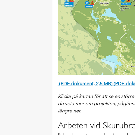
(PDF-dokument, 2,5 MB)
(PDF-doku
Klicka på kartan för att se en större
du veta mer om projekten, pågåend
längre ner.
Arbeten vid Skurubron