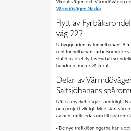
Vikdalsvägen och Värmdövägen ner t
Värmdövägen Nacka
Flytt av Fyrbåksrond
väg 222
Utbyggnaden av tunnelbanans Blå li
runt tunnelbanans arbetsområde vid
slutet av året flyttas Fyrbåksrond
hundratal meter västerut.
Delar av Värmdövägens
Saltsjöbanans spårom
När så mycket pågår samtidigt i N
och projekt viktigt. Med start vår
av och trafik ledas om till spårområ
- De nya trafiklösningarna kan uppl