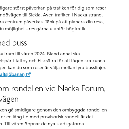
digare störst påverkan på trafiken för dig som reser
vägen till Sickla. Även trafiken i Nacka strand,
a centrum påverkas. Tänk på att planera din resa,
du möjlighet – res gärna utanför högtrafik.
med buss
v fram till våren 2024. Bland annat ska
spår i Tattby och Fisksätra för att tågen ska kunna
gen kan du som resenär välja mellan fyra busslinjer.
Saltsjöbanan
om rondellen vid Nacka Forum,
vägen
fiken gå smidigare genom den ombyggda rondellen
r en lång tid med provisorisk rondell är det
n. Till våren öppnar de nya stadsgatorna