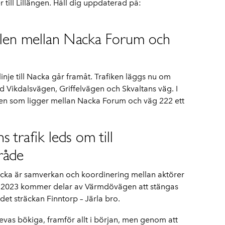
ill Lillängen. Håll dig uppdaterad på:
ellen mellan Nacka Forum och
nje till Nacka går framåt. Trafiken läggs nu om
 Vikdalsvägen, Griffelvägen och Skvaltans väg. I
ellen som ligger mellan Nacka Forum och väg 222 ett
 trafik leds om till
råde
acka är samverkan och koordinering mellan aktörer
en 2023 kommer delar av Värmdövägen att stängas
det sträckan Finntorp – Järla bro.
evas bökiga, framför allt i början, men genom att