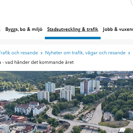
a
Bygga, bo & miljö
Stadsutveckling & trafik
Jobb & vuxenu
Trafik och resande
Nyheter om trafik, vägar och resande
ka - vad händer det kommande året