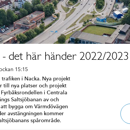
a - det här händer 2022/2023
ockan 15:15
 trafiken i Nacka. Nya projekt
r till nya platser och projekt
tar Fyrbåksrondellen i Centrala
stängs Saltsjöbanan av och
d att bygga om Värmdövägen
under avstängningen kommer
l Saltsjöbanans spårområde.