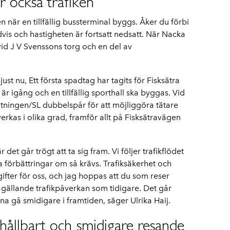
 också trafiken
 när en tillfällig bussterminal byggs. Åker du förbi
vis och hastigheten är fortsatt nedsatt. När Nacka
vid J V Svenssons torg och en del av
ust nu, Ett första spadtag har tagits för Fisksätra
är igång och en tillfällig sporthall ska byggas. Vid
altningen/SL dubbelspår för att möjliggöra tätare
verkas i olika grad, framför allt på Fisksätravägen
r det går trögt att ta sig fram. Vi följer trafikflödet
 förbättringar om så krävs. Trafiksäkerhet och
fter för oss, och jag hoppas att du som reser
gällande trafikpåverkan som tidigare. Det går
a gå smidigare i framtiden, säger Ulrika Haij.
 hållbart och smidigare resande