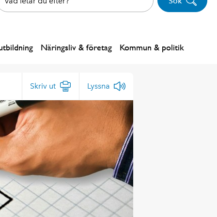
Sök
tbildning
Näringsliv & företag
Kommun & politik
Skriv ut
Lyssna