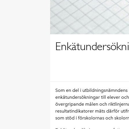
Enkätundersökn
Som en del i utbildningsnämndens 
enkätundersökningar till elever och
övergripande målen och riktlinjerna
resultatindikatorer mäts därför uti
som stöd i förskolornas och skolorn