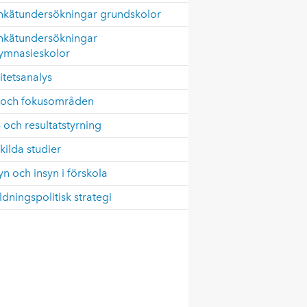
nkätundersökningar grundskolor
nkätundersökningar
ymnasieskolor
itetsanalys
 och fokusområden
 och resultatstyrning
kilda studier
syn och insyn i förskola
ldningspolitisk strategi