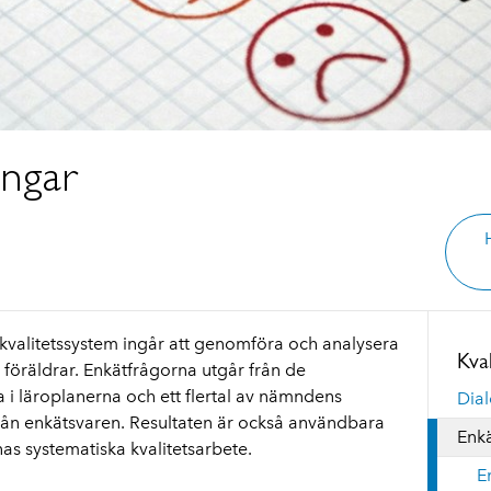
ingar
kvalitetssystem ingår att genomföra och analysera
Kva
 föräldrar. Enkätfrågorna utgår från de
 i läroplanerna och ett flertal av nämndens
Dial
från enkätsvaren. Resultaten är också användbara
Enk
as systematiska kvalitetsarbete.
E