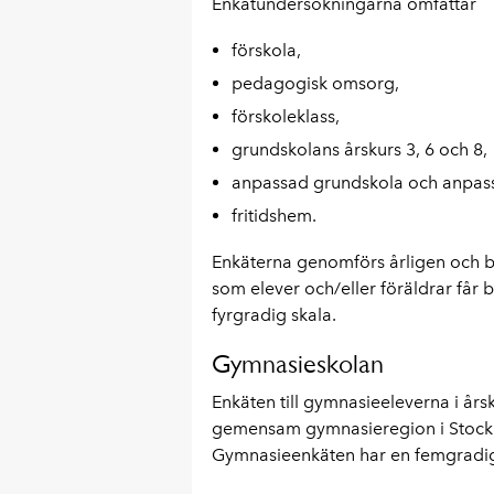
Enkätundersökningarna omfattar
förskola,
pedagogisk omsorg,
förskoleklass,
grundskolans årskurs 3, 6 och 8,
anpassad grundskola och anpas
fritidshem.
Enkäterna genomförs årligen och b
som elever och/eller föräldrar får 
fyrgradig skala.
Gymnasieskolan
Enkäten till gymnasieeleverna i års
gemensam gymnasieregion i Stockh
Gymnasieenkäten har en femgradig s