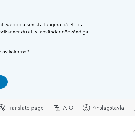
att webbplatsen ska fungera på ett bra
 godkänner du att vi använder nödvändiga
ar av kakorna?
a
Translate page
A-Ö
Anslagstavla