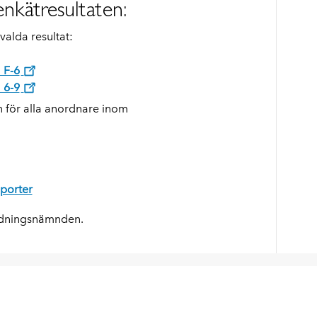
enkätresultaten:
alda resultat:
 F-6
 6-9
n för alla anordnare inom
porter
ildningsnämnden.