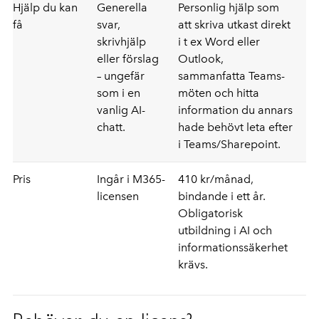
Hjälp du kan
Generella
Personlig hjälp som
få
svar,
att skriva utkast direkt
skrivhjälp
i t ex Word eller
eller förslag
Outlook,
– ungefär
sammanfatta Teams-
som i en
möten och hitta
vanlig AI-
information du annars
chatt.
hade behövt leta efter
i Teams/Sharepoint.
Pris
Ingår i M365-
410 kr/månad,
licensen
bindande i ett år.
Obligatorisk
utbildning i AI och
informationssäkerhet
krävs.