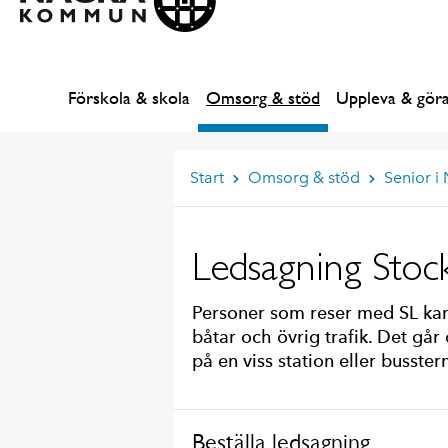
Förskola & skola
Omsorg & stöd
Uppleva & gör
Start
Omsorg & stöd
Senior i
Ledsagning Stock
Personer som reser med SL kan
båtar och övrig trafik. Det går
på en viss station eller busster
Beställa ledsagning