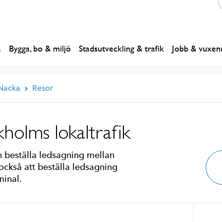
a
Bygga, bo & miljö
Stadsutveckling & trafik
Jobb & vuxenu
 Nacka
Resor
holms lokaltrafik
 beställa ledsagning mellan
 också att beställa ledsagning
minal.