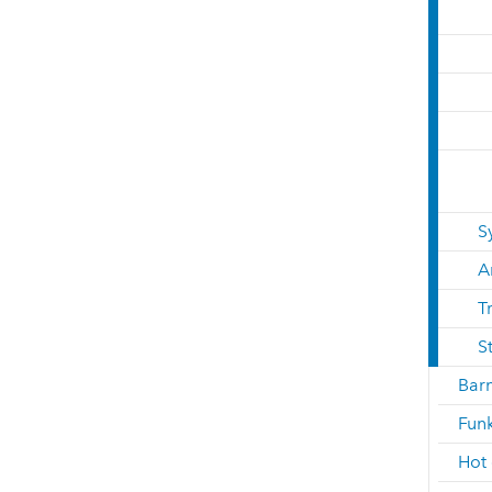
S
A
T
S
Barn
Fun
Hot 