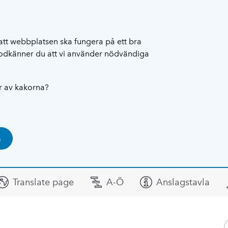
att webbplatsen ska fungera på ett bra
 godkänner du att vi använder nödvändiga
ar av kakorna?
a
Translate page
A-Ö
Anslagstavla