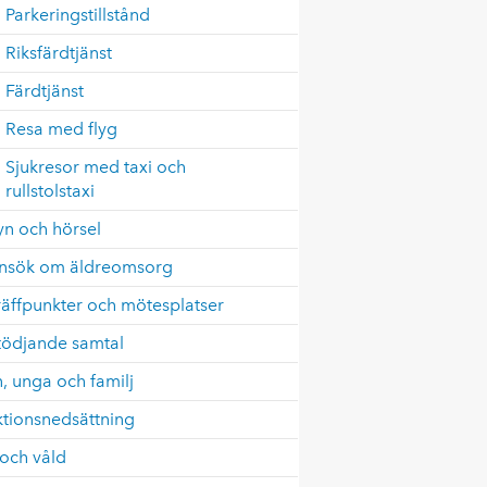
Parkeringstillstånd
Riksfärdtjänst
Färdtjänst
Resa med flyg
Sjukresor med taxi och
rullstolstaxi
yn och hörsel
nsök om äldreomsorg
räffpunkter och mötesplatser
tödjande samtal
, unga och familj
ktionsnedsättning
och våld