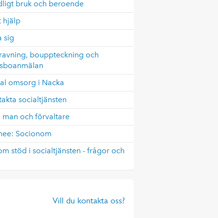
dligt bruk och beroende
 hjälp
a sig
ravning, bouppteckning och
sboanmälan
ial omsorg i Nacka
akta socialtjänsten
 man och förvaltare
inee: Socionom
om stöd i socialtjänsten - frågor och
Vill du kontakta oss?