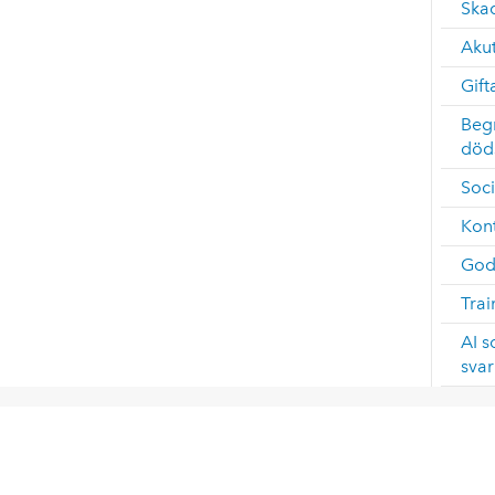
Ska
Akut
Gift
Beg
död
Soc
Kont
God
Tra
AI s
svar