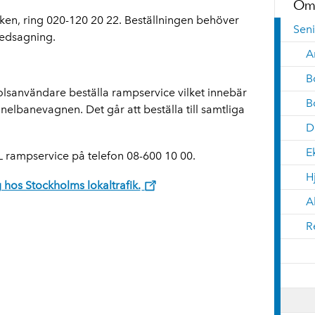
Oms
fiken, ring 020-120 20 22. Beställningen behöver
Seni
ledsagning.
A
B
olsanvändare beställa rampservice vilket innebär
B
elbanevagnen. Det går att beställa till samtliga
D
E
SL rampservice på telefon 08-600 10 00.
H
hos Stockholms lokaltrafik.
A
R