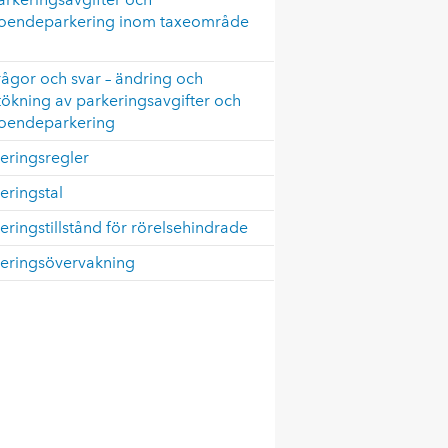
oendeparkering inom taxeområde
rågor och svar – ändring och
tökning av parkeringsavgifter och
oendeparkering
eringsregler
eringstal
eringstillstånd för rörelsehindrade
keringsövervakning