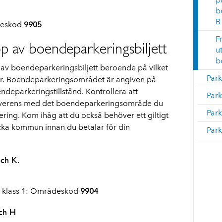
b
B
deskod
9905
F
 av boendeparkeringsbiljett
u
b
av boendeparkeringsbiljett beroende på vilket
Park
r. Boendeparkeringsområdet är angiven på
ndeparkeringstillstånd. Kontrollera att
Park
verens med det boendeparkeringsområde du
Park
kering. Kom ihåg att du också behöver ett giltigt
cka kommun innan du betalar för din
Par
ch K.
d klass 1: Områdeskod
9904
ch H