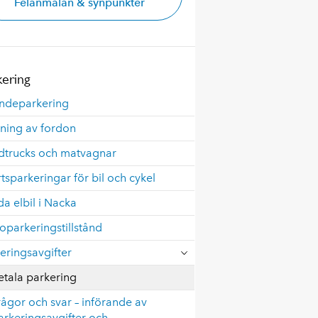
Felanmälan & synpunkter
kering
ndeparkering
tning av fordon
dtrucks och matvagnar
rtsparkeringar för bil och cykel
a elbil i Nacka
oparkeringstillstånd
eringsavgifter
etala parkering
rågor och svar – införande av
arkeringsavgifter och