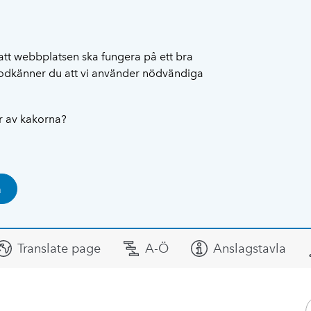
att webbplatsen ska fungera på ett bra
 godkänner du att vi använder nödvändiga
ar av kakorna?
a
Translate page
A-Ö
Anslagstavla