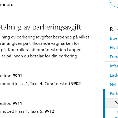
munen.
alning av parkeringsavgift
Par
lning av parkeringsavgifter beroende på vilket
Boe
 är angiven på tillhörande vägmärken för
Flyt
 på. Kontrollera att områdeskoden i appen
r på innan du betalar för din parkering.
Foo
Infa
Ladd
deskod
9901
/moped klass 1, Taxa 4: Områdeskod
9902
Nytt
Park
B
deskod
9911
moped klass 1, Taxa 5:
9912
F
p