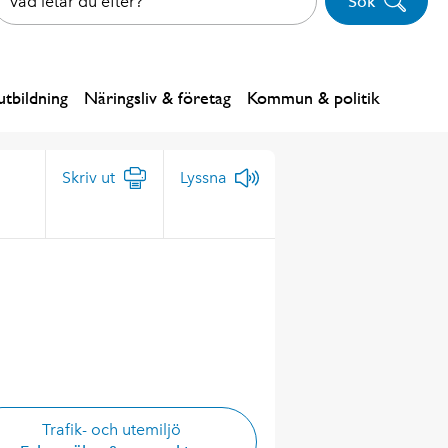
Sök
tbildning
Näringsliv & företag
Kommun & politik
Skriv ut
Lyssna
Trafik- och utemiljö