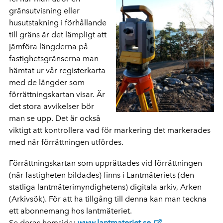
gränsutvisning eller
husutstakning i förhållande
till gräns är det lämpligt att
jämföra längderna på
fastighetsgränserna man
hämtat ur vår registerkarta
med de längder som
förrättningskartan visar. Är
det stora avvikelser bör
man se upp. Det är också
viktigt att kontrollera vad för markering det markerades
med när förrättningen utfördes.
Förrättningskartan som upprättades vid förrättningen
(när fastigheten bildades) finns i Lantmäteriets (den
statliga lantmäterimyndighetens) digitala arkiv, Arken
(Arkivsök). För att ha tillgång till denna kan man teckna
ett abonnemang hos lantmäteriet.
Se deras hemsida:
www.lantmateriet.se