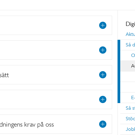
Digi
Aktu
Så d
O
A
sätt
E
Så s
Stö
dningens krav på oss
Job