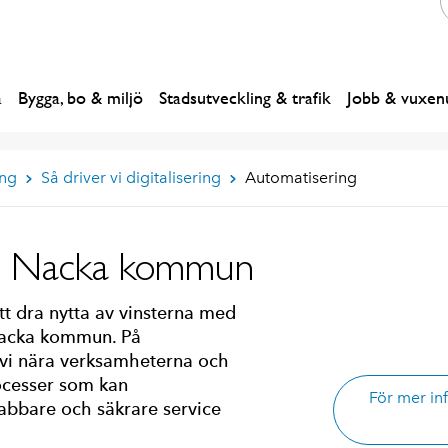
a
Bygga, bo & miljö
Stadsutveckling & trafik
Jobb & vuxenu
ing
Så driver vi digitalisering
Automatisering
 i Nacka kommun
t dra nytta av vinsterna med
 Nacka kommun. På
 vi nära verksamheterna och
rocesser som kan
För mer in
nabbare och säkrare service