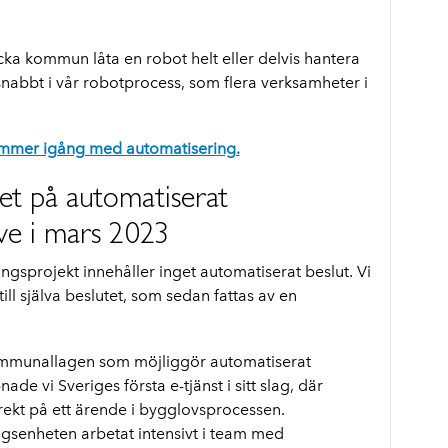
cka kommun låta en robot helt eller delvis hantera
snabbt i vår robotprocess, som flera verksamheter i
kommer igång med automatisering.
let på automatiserat
ive i mars 2023
gsprojekt innehåller inget automatiserat beslut. Vi
ill själva beslutet, som sedan fattas av en
kommunallagen som möjliggör automatiserat
e vi Sveriges första e-tjänst i sitt slag, där
ekt på ett ärende i bygglovsprocessen.
eringsenheten arbetat intensivt i team med