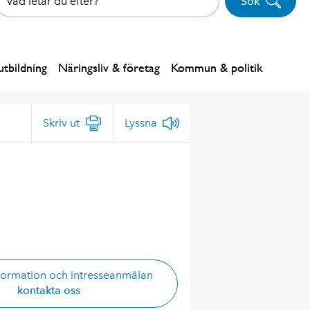
Sök
tbildning
Näringsliv & företag
Kommun & politik
Skriv ut
Lyssna
formation och intresseanmälan
kontakta oss