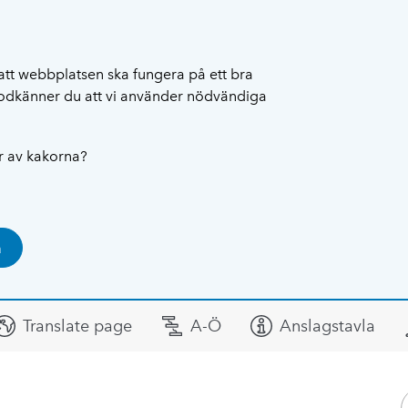
att webbplatsen ska fungera på ett bra
 godkänner du att vi använder nödvändiga
ar av kakorna?
a
Translate page
A-Ö
Anslagstavla