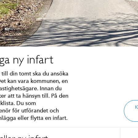
gga ny infart
 till din tomt ska du ansöka
 Det kan vara kommunen, en
fastighetsägare. Innan du
er att ta hänsyn till. På den
cklista. Du som
K
renör för utförandet och
lägga eller flytta en infart.