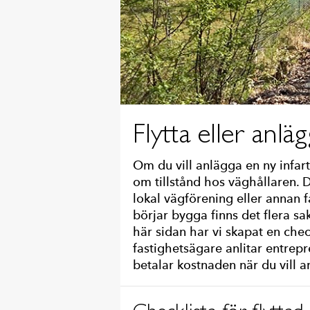
Flytta eller anlä
Om du vill anlägga en ny infart
om tillstånd hos väghållaren.
lokal vägförening eller annan 
börjar bygga finns det flera sak
här sidan har vi skapat en che
fastighetsägare anlitar entrep
betalar kostnaden när du vill an