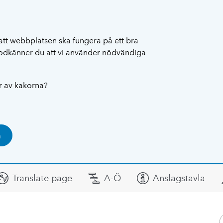
att webbplatsen ska fungera på ett bra
 godkänner du att vi använder nödvändiga
ar av kakorna?
a
Translate page
A-Ö
Anslagstavla