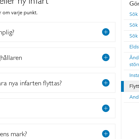
eller ny infart
Gör
r om varje punkt.
Sök
Sök 
mplig?
Sök 
Elds
hållaren
Ändr
stör
Inst
a nya infarten flyttas?
Flyt
And
ens mark?