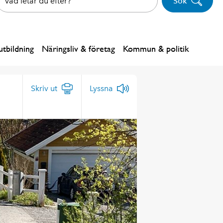
Sök
tbildning
Näringsliv & företag
Kommun & politik
Skriv ut
Lyssna