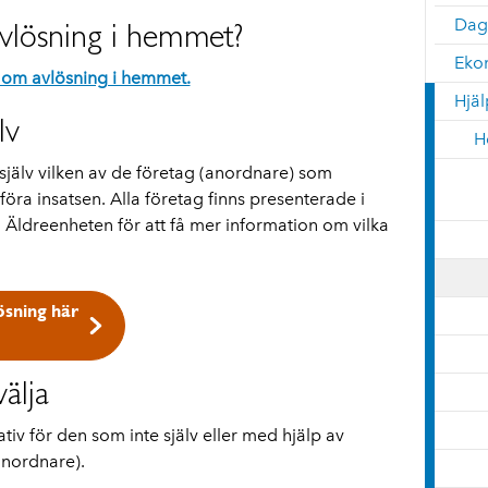
Dag
vlösning i hemmet?
Ekon
 om avlösning i hemmet.
Hjä
lv
H
själv vilken av de företag (anordnare) som
a insatsen. Alla företag finns presenterade i
Äldreenheten för att få mer information om vilka
ösning här
älja
nativ för den som inte själv eller med hjälp av
anordnare).