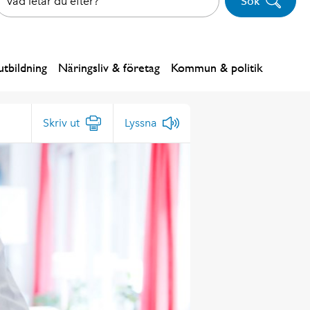
Sök
tbildning
Näringsliv & företag
Kommun & politik
Skriv ut
Lyssna