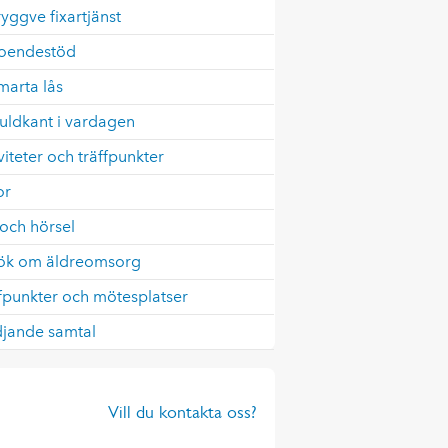
ryggve fixartjänst
oendestöd
marta lås
uldkant i vardagen
viteter och träffpunkter
or
och hörsel
ök om äldreomsorg
fpunkter och mötesplatser
djande samtal
Vill du kontakta oss?