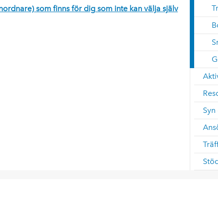
T
nordnare) som finns för dig som inte kan välja själv
B
S
G
Akti
Res
Syn 
Ans
Träf
Stö