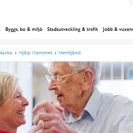
a
Bygga, bo & miljö
Stadsutveckling & trafik
Jobb & vuxenu
 Nacka
Hjälp i hemmet
Hemtjänst