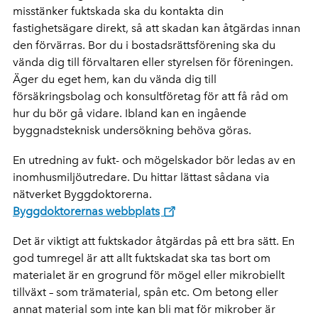
misstänker fuktskada ska du kontakta din
fastighetsägare direkt, så att skadan kan åtgärdas innan
den förvärras. Bor du i bostadsrättsförening ska du
vända dig till förvaltaren eller styrelsen för föreningen.
Äger du eget hem, kan du vända dig till
försäkringsbolag och konsultföretag för att få råd om
hur du bör gå vidare. Ibland kan en ingående
byggnadsteknisk undersökning behöva göras.
En utredning av fukt- och mögelskador bör ledas av en
inomhusmiljöutredare. Du hittar lättast sådana via
nätverket Byggdoktorerna.
Byggdoktorernas webbplats
Det är viktigt att fuktskador åtgärdas på ett bra sätt. En
god tumregel är att allt fuktskadat ska tas bort om
materialet är en grogrund för mögel eller mikrobiellt
tillväxt – som trämaterial, spån etc. Om betong eller
annat material som inte kan bli mat för mikrober är