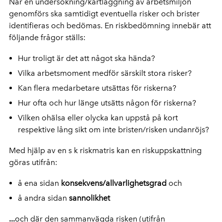
När en undersökning/kartläggning av arbetsmiljön
genomförs ska samtidigt eventuella risker och brister
identifieras och bedömas. En riskbedömning innebär att
följande frågor ställs:
Hur troligt är det att något ska hända?
Vilka arbetsmoment medför särskilt stora risker?
Kan flera medarbetare utsättas för riskerna?
Hur ofta och hur länge utsätts någon för riskerna?
Vilken ohälsa eller olycka kan uppstå på kort
respektive lång sikt om inte bristen/risken undanröjs?
Med hjälp av en s k riskmatris kan en riskuppskattning
göras utifrån:
å ena sidan
konsekvens/allvarlighetsgrad
och
å andra sidan
sannolikhet
...
och där den sammanvägda risken (utifrån