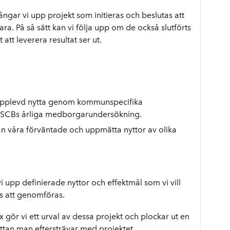
ngar vi upp projekt som initieras och beslutas att
ra. På så sätt kan vi följa upp om de också slutförts
t att leverera resultat ser ut.
upplevd nytta genom kommunspecifika
 i SCBs årliga medborgarundersökning.
n våra förväntade och uppmätta nyttor av olika
vi upp definierade nyttor och effektmål som vi vill
s att genomföras.
gör vi ett urval av dessa projekt och plockar ut en
yttan man eftersträvar med projektet.