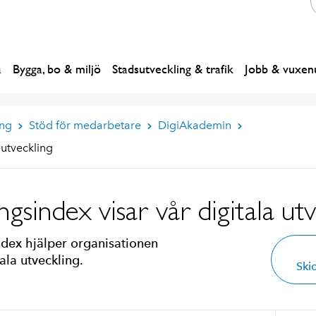
a
Bygga, bo & miljö
Stadsutveckling & trafik
Jobb & vuxenu
ing
Stöd för medarbetare
DigiAkademin
 utveckling
ingsindex visar vår digitala ut
index hjälper organisationen
ala utveckling.
Skic