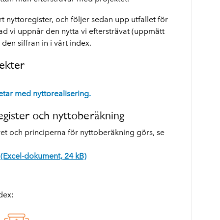
rt nyttoregister, och följer sedan upp utfallet för
grad vi uppnår den nytta vi eftersträvat (uppmätt
en siffran in i vårt index.
ekter
betar med nyttorealisering.
gister och nyttoberäkning
ret och principerna för nyttoberäkning görs, se
. (Excel-dokument, 24 kB)
dex: