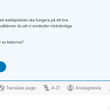
att webbplatsen ska fungera på ett bra
 godkänner du att vi använder nödvändiga
ar av kakorna?
a
Translate page
A-Ö
Anslagstavla