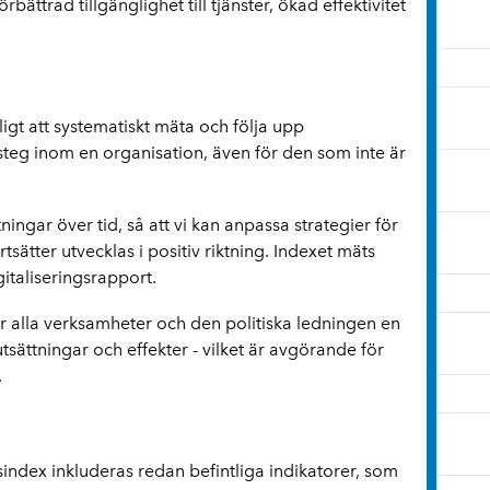
rbättrad tillgänglighet till tjänster, ökad effektivitet
ligt att systematiskt mäta och följa upp
steg inom en organisation, även för den som inte är
tningar över tid, så att vi kan anpassa strategier för
rtsätter utvecklas i positiv riktning. Indexet mäts
italiseringsrapport.
 alla verksamheter och den politiska ledningen en
utsättningar och effekter - vilket är avgörande för
.
gsindex inkluderas redan befintliga indikatorer, som