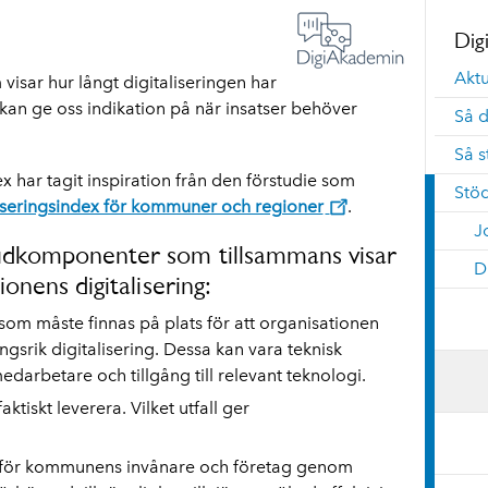
Digi
Aktu
 visar hur långt digitaliseringen har
kan ge oss indikation på när insatser behöver
Så d
Så s
 har tagit inspiration från den förstudie som
Stö
liseringsindex för kommuner och regioner
.
J
vudkomponenter som tillsammans visar
D
ionens digitalisering:
som måste finnas på plats för att organisationen
srik digitalisering. Dessa kan vara teknisk
edarbetare och tillgång till relevant teknologi.
aktiskt leverera. Vilket utfall ger
 för kommunens invånare och företag genom