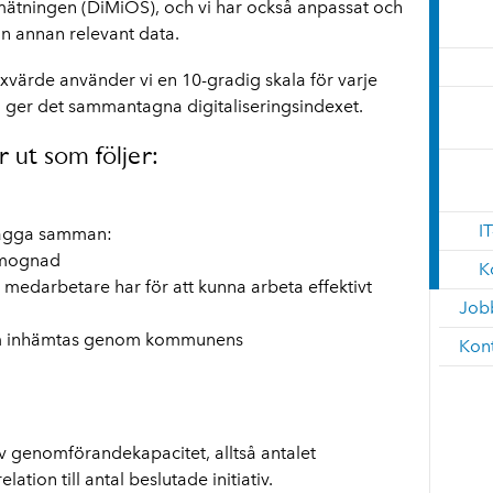
mätningen (DiMiOS), och vi har också anpassat och
in annan relevant data.
xvärde använder vi en 10-gradig skala för varje
ger det sammantagna digitaliseringsindexet.
r ut som följer:
I
 lägga samman:
l mognad
K
 medarbetare har för att kunna arbeta effektivt
Job
som inhämtas genom kommunens
Kon
 av genomförandekapacitet, alltså antalet
elation till antal beslutade initiativ.