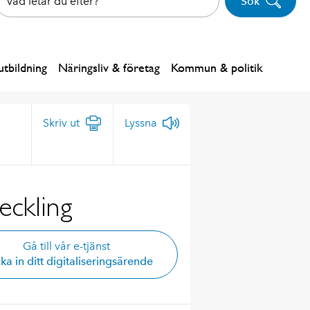
Sök
tbildning
Näringsliv & företag
Kommun & politik
Skriv ut
Lyssna
veckling
Gå till vår e-tjänst
ka in ditt digitaliseringsärende