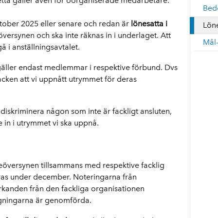
 Detta gäller även för oorganiserade medarbetare.
Bed
tober 2025 eller senare och redan är
lönesatta i
Lön
versynen och ska inte räknas in i underlaget. Att
Mål-
 i anställningsavtalet.
ller endast medlemmar i respektive förbund. Dvs
facken att vi uppnått utrymmet för deras
diskriminera någon som inte är fackligt ansluten,
in i utrymmet vi ska uppnå.
översynen tillsammans med respektive facklig
as under december. Noteringarna från
rkanden från den fackliga organisationen
gningarna är genomförda.