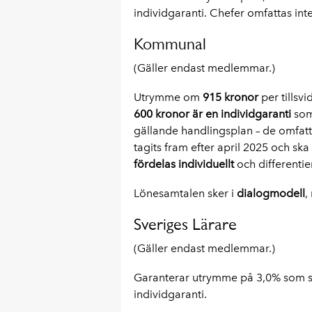
individgaranti. Chefer omfattas in
Kommunal
(Gäller endast medlemmar.)
Utrymme om
915 kronor
per tillsv
600 kronor är en individgaranti
som
gällande handlingsplan – de omfatt
tagits fram efter april 2025 och ska
fördelas individuellt
och differentie
Lönesamtalen sker i
dialogmodell
,
Sveriges Lärare
(Gäller endast medlemmar.)
Garanterar utrymme på 3,0% som 
individgaranti.