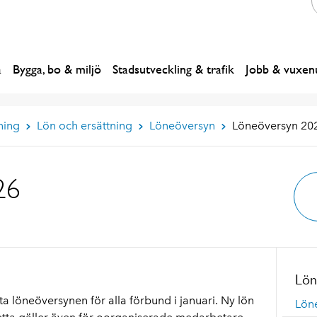
a
Bygga, bo & miljö
Stadsutveckling & trafik
Jobb & vuxenu
ning
Lön och ersättning
Löneöversyn
Löneöversyn 20
26
Lön
arta löneöversynen för alla förbund i januari. Ny lön
Lön