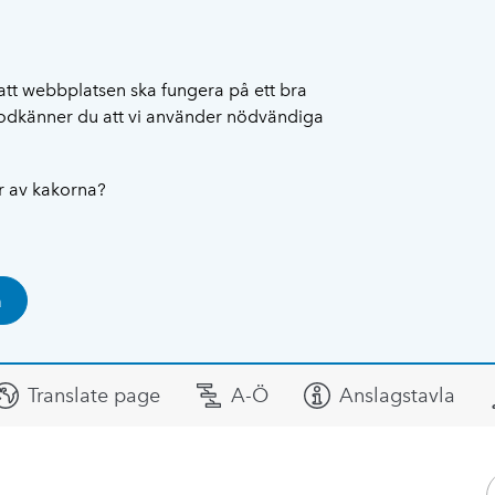
att webbplatsen ska fungera på ett bra
 godkänner du att vi använder nödvändiga
ar av kakorna?
a
Translate page
A-Ö
Anslagstavla