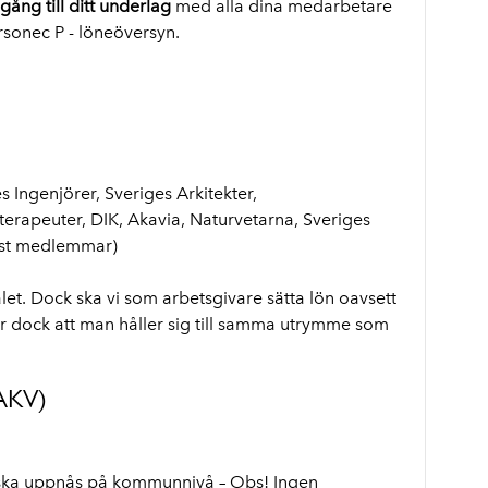
llgång till ditt underlag
med alla dina medarbetare
ersonec P - löneöversyn.
e
 Ingenjörer, Sveriges Arkitekter,
terapeuter, DIK, Akavia, Naturvetarna, Sveriges
ast medlemmar)
talet. Dock ska vi som arbetsgivare sätta lön oavsett
r dock att man håller sig till samma utrymme som
(AKV)
ska uppnås på kommunnivå – Obs! Ingen