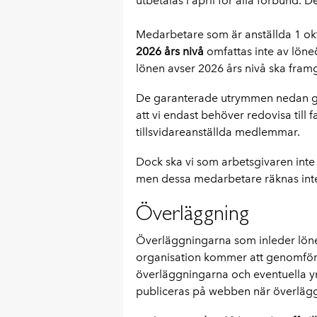
utbetalas i april för alla förbund.
Medarbetare som är anställda 1 ok
2026 års nivå
omfattas inte av löneö
lönen avser 2026 års nivå ska framgå
De garanterade utrymmen nedan gä
att vi endast behöver redovisa till 
tillsvidareanställda medlemmar.
Dock ska vi som arbetsgivaren inte 
men dessa medarbetare räknas inte 
Överläggning
Överläggningarna som inleder löne
organisation kommer att genomför
överläggningarna och eventuella y
publiceras på webben när överläg