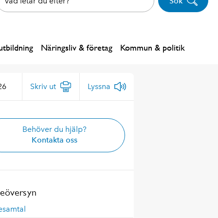
Sök
tbildning
Näringsliv & företag
Kommun & politik
26
Skriv ut
Lyssna
Behöver du hjälp?
Kontakta oss
eöversyn
esamtal