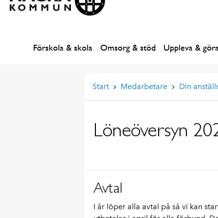
Förskola & skola
Omsorg & stöd
Uppleva & gör
Start
Medarbetare
Din anställ
Löneöversyn 20
Avtal
I år löper alla avtal på så vi kan st