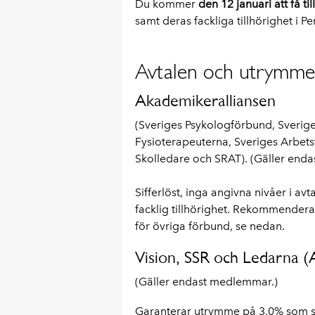
Du kommer
den 12 januari
att få ti
samt deras fackliga tillhörighet i P
Avtalen och utrymm
Akademikeralliansen
(Sveriges Psykologförbund, Sveriges
Fysioterapeuterna, Sveriges Arbets
Skolledare och SRAT). (Gäller end
Sifferlöst, inga angivna nivåer i av
facklig tillhörighet. Rekommendera
för övriga förbund, se nedan.
Vision, SSR och Ledarna 
(Gäller endast medlemmar.)
Garanterar utrymme på 3,0% som 